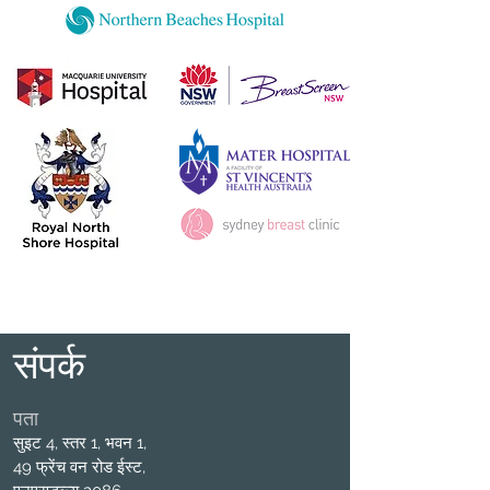
संपर्क
पता
सुइट 4, स्तर 1, भवन 1,
49 फ्रेंच वन रोड ईस्ट,