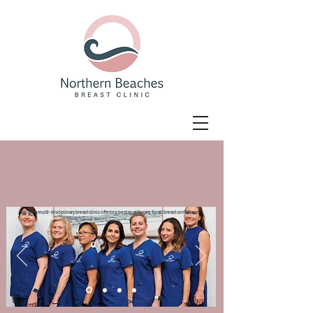
We are a multi-disciplinary breast clinic offering best quality care for all breast conditions