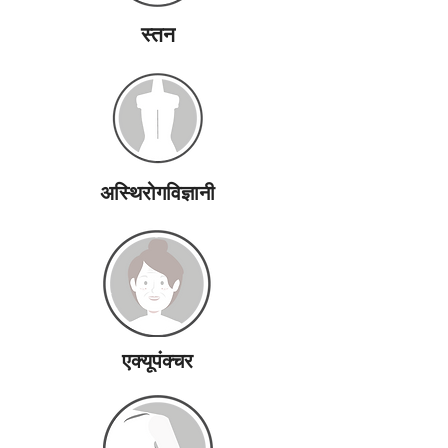
स्तन
अस्थिरोगविज्ञानी
एक्यूपंक्चर