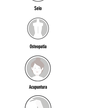
Seio
Osteopatia
Acupuntura