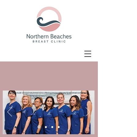
We are a multi-disciplinary breast clinic offering best quality care for all breast conditions